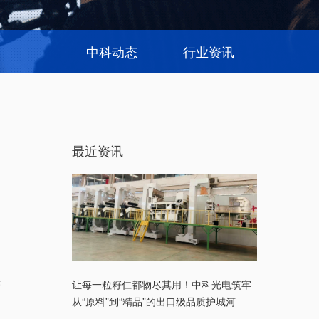
中科动态
行业资讯
最近资讯
果
让每一粒籽仁都物尽其用！中科光电筑牢
从“原料”到“精品”的出口级品质护城河