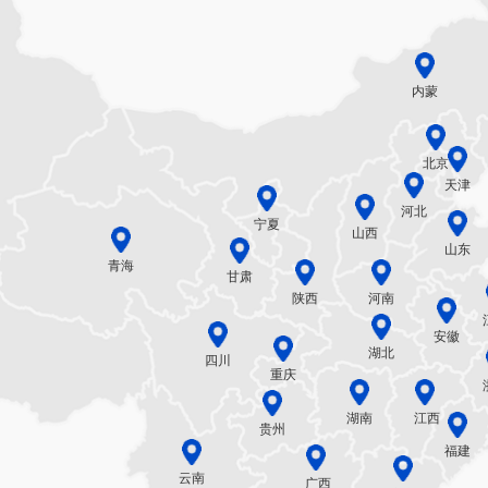
内蒙
北京
天津
河北
宁夏
山西
山东
青海
甘肃
陕西
河南
安徽
湖北
四川
重庆
湖南
江西
贵州
福建
云南
广西