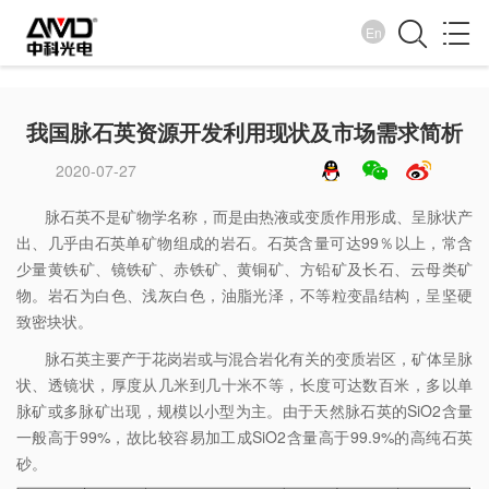
En
企业新闻
我国脉石英资源开发利用现状及市场需求简析
诚纳百川 信取天下
2020-07-27
脉石英不是矿物学名称，而是由热液或变质作用形成、呈脉状产
出、几乎由石英单矿物组成的岩石。石英含量可达99％以上，常含
少量黄铁矿、镜铁矿、赤铁矿、黄铜矿、方铅矿及长石、云母类矿
物。岩石为白色、浅灰白色，油脂光泽，不等粒变晶结构，呈坚硬
致密块状。
脉石英主要产于花岗岩或与混合岩化有关的变质岩区，矿体呈脉
状、透镜状，厚度从几米到几十米不等，长度可达数百米，多以单
脉矿或多脉矿出现，规模以小型为主。由于天然脉石英的SiO2含量
一般高于99%，故比较容易加工成SiO2含量高于99.9%的高纯石英
砂。