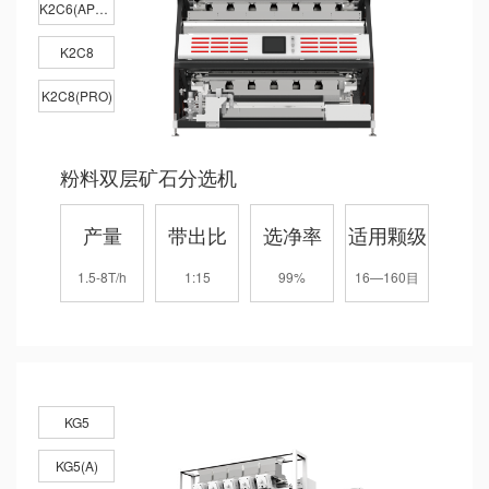
K2C6(APEX)
K2C8
K2C8(PRO)
粉料双层矿石分选机
产量
带出比
选净率
适用颗级
1.5-8T/h
1:15
99%
16—160目
KG5
KG5(A)