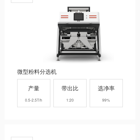
微型粉料分选机
产量
带出比
选净率
0.5-2.5T/h
1:20
99%