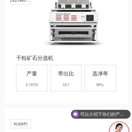
LKZ1440-2DB
干粒矿石分选机
产量
带出比
选净率
3-15T/h
10:1
99%
可以介绍下你们的产品么
KL6(KP)