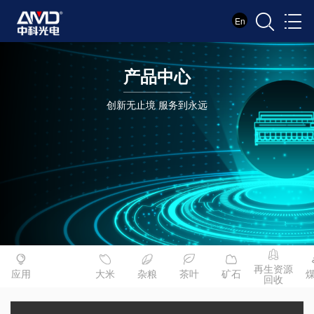
En
产品中心
创新无止境 服务到永远
再生资源
应用
大米
杂粮
茶叶
矿石
回收