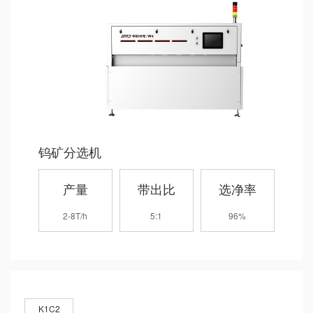
钨矿分选机
产量
带出比
选净率
2-8T/h
5:1
96%
K1C2